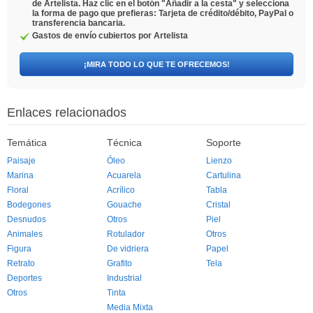
de Artelista. Haz clic en el botón "Añadir a la cesta" y selecciona
la forma de pago que prefieras: Tarjeta de crédito/débito, PayPal o
transferencia bancaria.
Gastos de envío cubiertos por Artelista
¡MIRA TODO LO QUE TE OFRECEMOS!
Enlaces relacionados
Temática
Técnica
Soporte
Paisaje
Óleo
Lienzo
Marina
Acuarela
Cartulina
Floral
Acrílico
Tabla
Bodegones
Gouache
Cristal
Desnudos
Otros
Piel
Animales
Rotulador
Otros
Figura
De vidriera
Papel
Retrato
Grafito
Tela
Deportes
Industrial
Otros
Tinta
Media Mixta